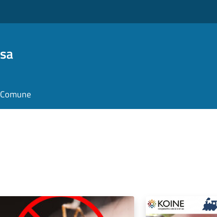
osa
il Comune