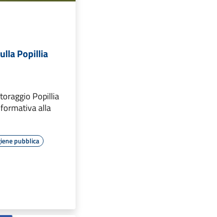
ulla Popillia
oraggio Popillia
nformativa alla
giene pubblica