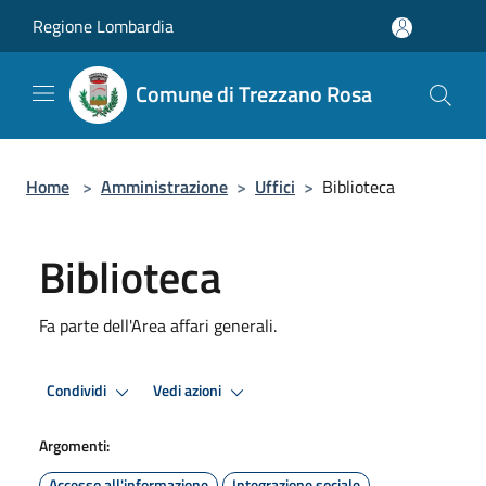
Salta al contenuto principale
Regione Lombardia
Comune di Trezzano Rosa
Home
>
Amministrazione
>
Uffici
>
Biblioteca
Biblioteca
Fa parte dell'Area affari generali.
Condividi
Vedi azioni
Argomenti:
Accesso all'informazione
Integrazione sociale