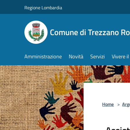
Salta al contenuto principale
Regione Lombardia
Comune di Trezzano R
Amministrazione
Novità
Servizi
Vivere 
Home
>
Arg