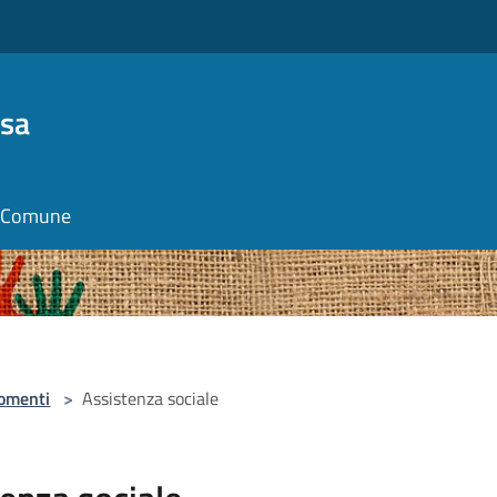
osa
il Comune
omenti
>
Assistenza sociale