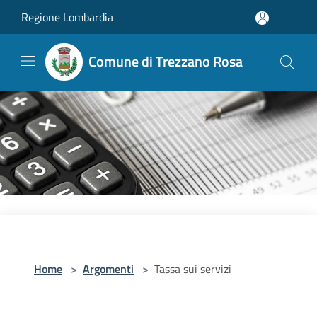
Salta al contenuto principale
Regione Lombardia
Comune di Trezzano Rosa
Home
>
Argomenti
>
Tassa sui servizi