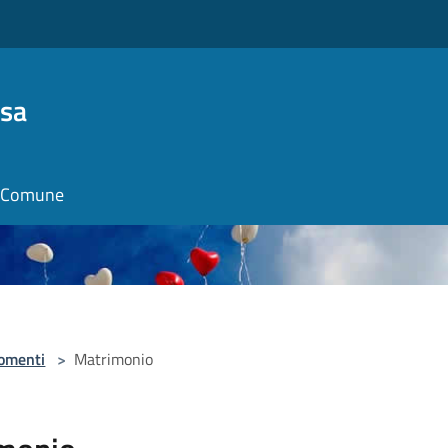
osa
il Comune
omenti
>
Matrimonio