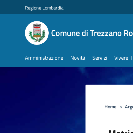
Salta al contenuto principale
Regione Lombardia
Comune di Trezzano R
Amministrazione
Novità
Servizi
Vivere 
Home
>
Arg