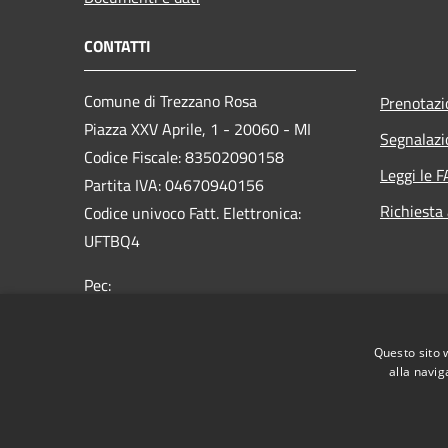
CONTATTI
Comune di Trezzano Rosa
Prenotaz
Piazza XXV Aprile, 1 - 20060 - MI
Segnalazi
Codice Fiscale: 83502090158
Leggi le 
Partita IVA: 04670940156
Richiesta
Codice univoco Fatt. Elettronica:
UFTBQ4
Pec:
info@pec.comune.trezzanorosa.mi.it
Centralino Unico: +39 02 9201991
Questo sito 
alla navig