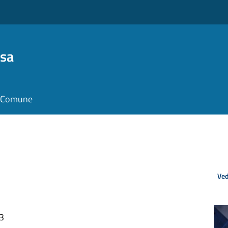
osa
il Comune
Ved
23