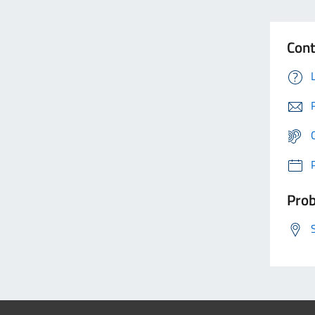
Cont
Prob