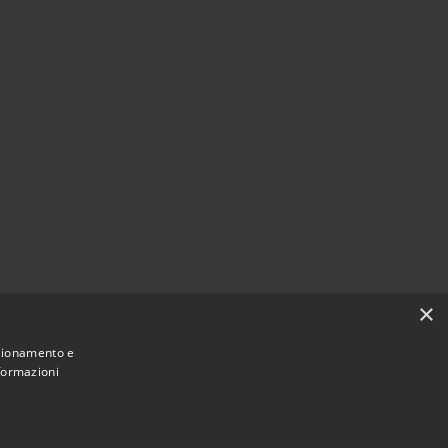
×
nzionamento e
nformazioni