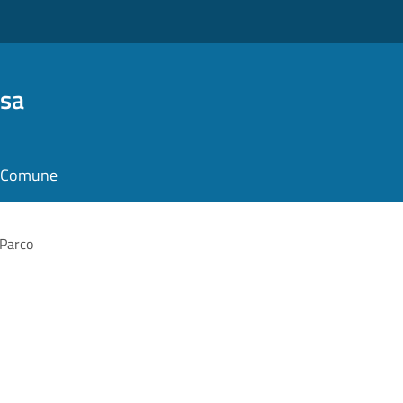
osa
il Comune
 Parco