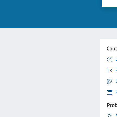
Cont
Prob