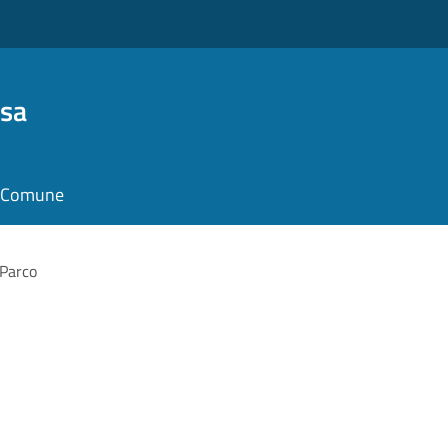
osa
il Comune
 Parco