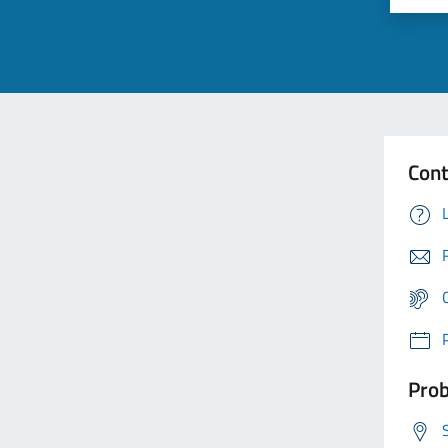
Cont
Prob