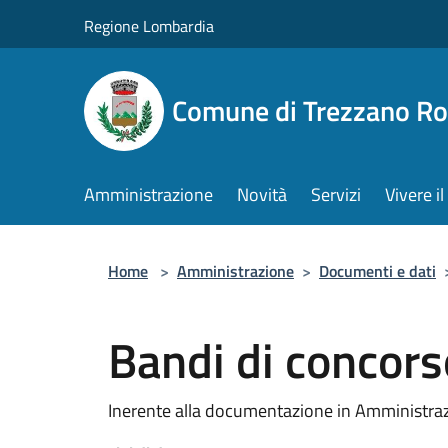
Salta al contenuto principale
Regione Lombardia
Comune di Trezzano R
Amministrazione
Novità
Servizi
Vivere 
Home
>
Amministrazione
>
Documenti e dati
Bandi di concors
Inerente alla documentazione in Amministra