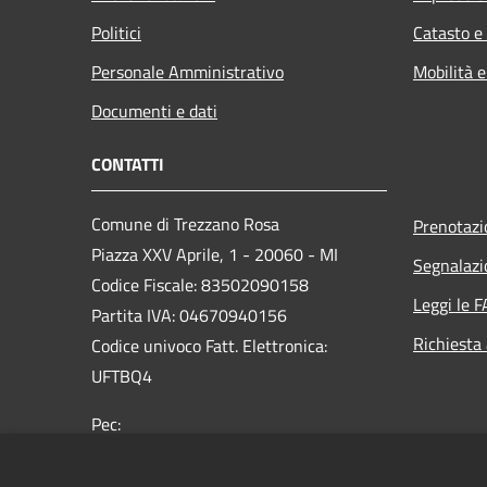
Politici
Catasto e
Personale Amministrativo
Mobilità e
Documenti e dati
CONTATTI
Comune di Trezzano Rosa
Prenotaz
Piazza XXV Aprile, 1 - 20060 - MI
Segnalazi
Codice Fiscale: 83502090158
Leggi le 
Partita IVA: 04670940156
Richiesta
Codice univoco Fatt. Elettronica:
UFTBQ4
Pec:
info@pec.comune.trezzanorosa.mi.it
Centralino Unico: +39 02 9201991