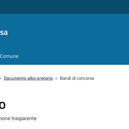
osa
il Comune
>
Documento albo pretorio
>
Bandi di concorso
o
zione trasparente